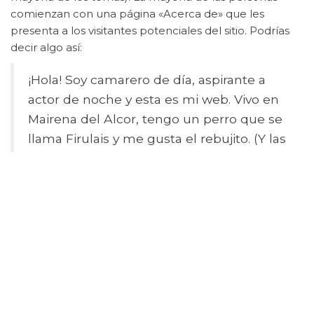
comienzan con una página «Acerca de» que les
presenta a los visitantes potenciales del sitio. Podrías
decir algo así:
¡Hola! Soy camarero de día, aspirante a
actor de noche y esta es mi web. Vivo en
Mairena del Alcor, tengo un perro que se
llama Firulais y me gusta el rebujito. (Y las
tardes largas con café).
…o algo así:
La empresa «Mariscos Recio» fue fundada
por Antonio Recio Mata. Empezó siendo
una pequeña empresa que suministraba
marisco a hoteles y restaurantes, pero
poco a poco se ha ido transformando en